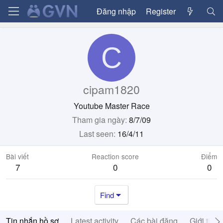
Đăng nhập
Register
C
cipam1820
Youtube Master Race
Tham gia ngày
8/7/09
Last seen
16/4/11
Bài viết
Reaction score
Điểm
7
0
0
Find
Tin nhắn hồ sơ
Latest activity
Các bài đăng
Giới thiệ