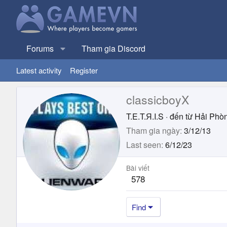
Forums
Tham gia Discord
Latest activity
Register
classicboyX
T.E.T.Я.I.S
·
đến từ
Hải Phò
Tham gia ngày
3/12/13
Last seen
6/12/23
Bài viết
578
Find