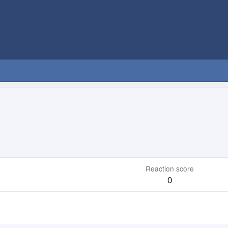
Reaction score
0