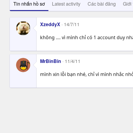
Tin nhắn hồ sơ
Latest activity
Các bài đăng
Giới 
XzeddyX
14/7/11
không .... vì mình chỉ có 1 account duy nhấ
MrBinBin
11/4/11
mình xin lỗi bạn nhé, chỉ vì mình nhắc nhở