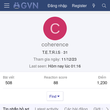
Đăng nhập
Register
C
coherence
T.E.T.Я.I.S
·
31
Tham gia ngày
11/12/23
Last seen
Hôm nay lúc 01:16
Bài viết
Reaction score
Điểm
508
88
1,230
Find
Tin nhắn hồ sơ
Latest activity
Các bài đăng
Giới thiệ