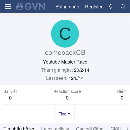
Đăng nhập
Register
C
comebackCB
Youtube Master Race
Tham gia ngày
20/2/14
Last seen
12/6/14
Bài viết
Reaction score
Điểm
0
0
0
Find
Tin nhắn hồ sơ
Latest activity
Các bài đăng
Giới thiệ