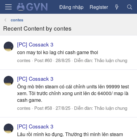
Đăng nhập
Register
contes
Recent Content by contes
[PC] Cossack 3
con may toi ko lag chi cash game thoi
contes
Post #60
28/8/25
Diễn đàn:
Thảo luận chung
[PC] Cossack 3
Ông mò trên steam có cái chỉnh units lên 99999 test
xem. Tôi trước chỉnh xong unit lên dc 64000/ map là
cash game.
contes
Post #58
27/8/25
Diễn đàn:
Thảo luận chung
[PC] Cossack 3
Lâu rồi mình ko đụng. Thường thì mình lên steam