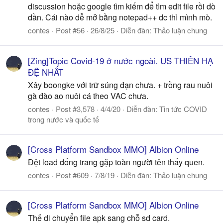
discussion hoặc google tìm kiếm để tìm edit file rồi dò
dần. Cái nào dễ mở bằng notepad++ dc thì mình mò.
contes
Post #56
26/8/25
Diễn đàn:
Thảo luận chung
[Zing]Topic Covid-19 ở nước ngoài. US THIÊN HẠ
ĐỆ NHẤT
Xây boongke với trữ súng đạn chưa. + trồng rau nuôi
gà đào ao nuôi cá theo VAC chưa.
contes
Post #3,578
4/4/20
Diễn đàn:
Tin tức COVID
trong nước và quốc tế
[Cross Platform Sandbox MMO] Albion Online
Đệt load đống trang gặp toàn người tên thấy quen.
contes
Post #609
7/8/19
Diễn đàn:
Thảo luận chung
[Cross Platform Sandbox MMO] Albion Online
Thế di chuyển file apk sang chỗ sd card.