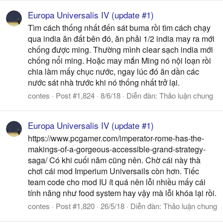
Europa Universalis IV (update #1)
Tìm cách thống nhất đến sát buma rồi tìm cách chạy
qua india ăn đất bên đó, ăn phải 1/2 india may ra mới
chống được ming. Thường mình clear sạch india mới
chống nổi ming. Hoặc may mắn Ming nó nội loạn rồi
chia làm mấy chục nước, ngay lúc đó ăn dần các
nước sát nhà trước khi nó thống nhất trở lại.
contes
Post #1,824
8/6/18
Diễn đàn:
Thảo luận chung
Europa Universalis IV (update #1)
https://www.pcgamer.com/imperator-rome-has-the-
makings-of-a-gorgeous-accessible-grand-strategy-
saga/ Có khi cuối năm cũng nên. Chờ cái này thà
chơi cái mod Imperium Universails còn hơn. Tiếc
team code cho mod IU ít quá nên lỗi nhiều mấy cái
tính năng như food system hay vậy mà lỗi khóa lại rồi.
contes
Post #1,820
26/5/18
Diễn đàn:
Thảo luận chung