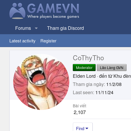
Forums
Tham gia Discord
Latest activity
Register
CoThyTho
Moderator
Lão Làng GVN
Elden Lord
·
đến từ
Khu đèn
Tham gia ngày
11/2/08
Last seen
11/11/24
Bài viết
2,107
Find