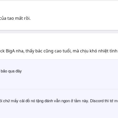
của tao mất rồi.
ck BigA nha, thấy bác cũng cao tuổi, mà chịu khó nhiệt tìn
i bảo qua đây
hôi chứ mấy câi đồ nó tặng đánh vẫn ngon ở tầm này. Discord thì tớ 