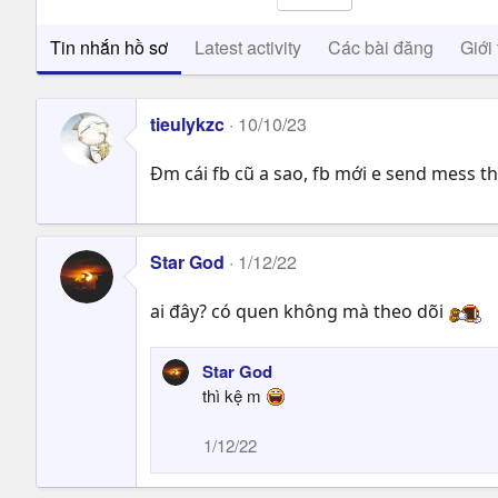
Tin nhắn hồ sơ
Latest activity
Các bài đăng
Giới 
tieulykzc
10/10/23
Đm cái fb cũ a sao, fb mới e send mess t
Star God
1/12/22
ai đây? có quen không mà theo dõi
Star God
thì kệ m
1/12/22