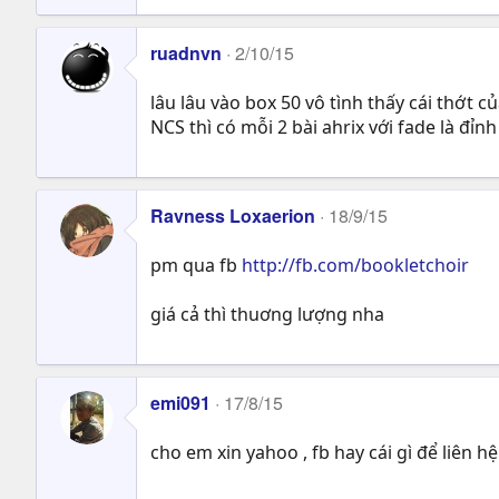
ruadnvn
2/10/15
lâu lâu vào box 50 vô tình thấy cái thớt c
NCS thì có mỗi 2 bài ahrix với fade là đỉnh
Ravness Loxaerion
18/9/15
pm qua fb
http://fb.com/bookletchoir
giá cả thì thuơng lượng nha
emi091
17/8/15
cho em xin yahoo , fb hay cái gì để liên hệ