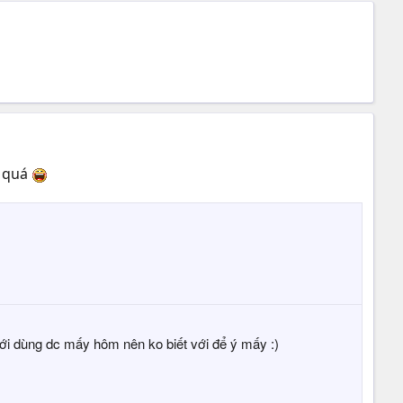
h quá
mới dùng dc mấy hôm nên ko biết với để ý mấy :)