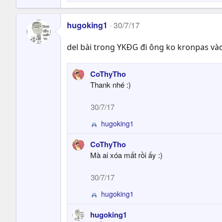
hugoking1
30/7/17
del bài trong YKĐG đi ông ko kronpas vào 
CoThyTho
Thank nhé :)
30/7/17
hugoking1
R
e
CoThyTho
a
Mà ai xóa mất rồi ấy :)
c
t
i
30/7/17
o
n
hugoking1
R
s
e
:
hugoking1
a