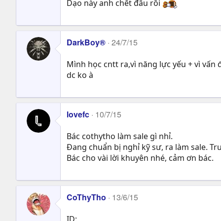
Dạo này anh chết đâu rồi
DarkBoy®
24/7/15
Mình học cntt ra,vì năng lực yếu + vì vấ
dc ko à
lovefc
10/7/15
Bác cothytho làm sale gì nhỉ.
Đang chuẩn bị nghỉ kỹ sư, ra làm sale. T
Bác cho vài lời khuyên nhé, cảm ơn bác.
CoThyTho
13/6/15
ID: