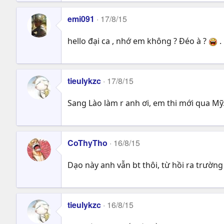
emi091
17/8/15
hello đại ca , nhớ em không ? Đéo à ?
.
tieulykzc
17/8/15
Sang Lào làm r anh ơi, em thi mới qua M
CoThyTho
16/8/15
Dạo này anh vẫn bt thôi, từ hồi ra trường
tieulykzc
16/8/15