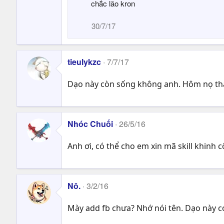
chắc lão kron
c
t
i
30/7/17
o
n
s
tieulykzc
:
7/7/17
Dạo này còn sống không anh. Hôm nọ thấ
Nhóc Chuối
26/5/16
Anh ơi, có thể cho em xin mã skill khinh 
Nô.
3/2/16
Mày add fb chưa? Nhớ nói tên. Dạo này có