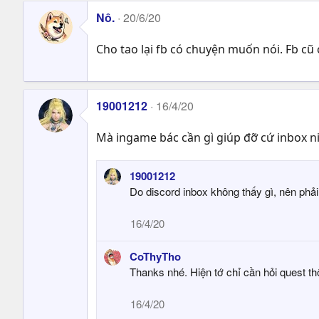
Nô.
20/6/20
Cho tao lại fb có chuyện muốn nói. Fb cũ 
19001212
16/4/20
Mà ingame bác cần gì giúp đỡ cứ inbox ni
19001212
Do discord inbox không thấy gì, nên phả
16/4/20
CoThyTho
Thanks nhé. Hiện tớ chỉ cần hỏi quest t
16/4/20