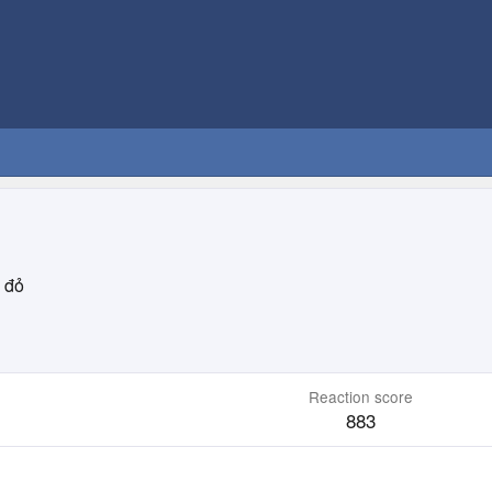
 đỏ
Reaction score
883