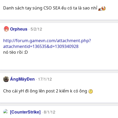
Danh sách tay súng CSO SEA ếu có ta là sao nhỉ
Orpheus
5/2/12
http://forum.gamevn.com/attachment.php?
attachmentid=136535&d=1309340928
nó tèo rồi :D
ÁngMâyĐen
17/1/12
Cho cái yH đi ông lên post 2 kiếm k có ông
[CounterStrike]
8/1/12