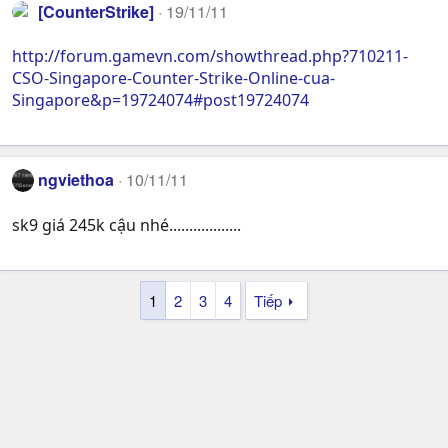
[CounterStrike]
19/11/11
http://forum.gamevn.com/showthread.php?710211-
CSO-Singapore-Counter-Strike-Online-cua-
Singapore&p=19724074#post19724074
ngviethoa
10/11/11
sk9 giá 245k cậu nhé..................
1
2
3
4
Tiếp