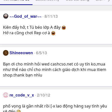
~~God_of_war~~
8/11/13
Kiên đấy hở, t Tú béo lớp A đây
Hớ ra cũng chơi Rep cơ à
Shineeowen
6/5/13
S
Bạn ơi cho mình hỏi wed cashcso.net có uy tín ko,mua
như thế nào chỉ cho mình cách giáo dịch khi mua itiem
shop.thank bạn nhìu
re_code_v_x
2/10/12
phố vọng là gần nhất rồi [-x lao động hăng say tình yêu
sẽ đến