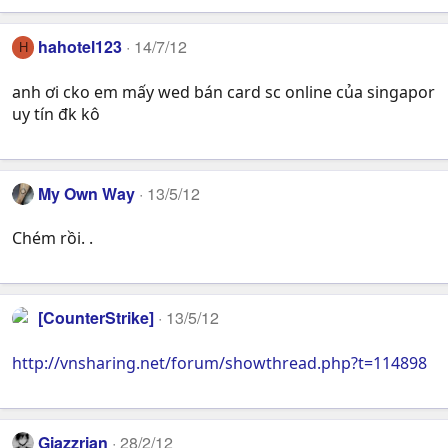
hahotel123
14/7/12
H
anh ơi cko em mấy wed bán card sc online của singapor
uy tín đk kô
My Own Way
13/5/12
Chém rồi. .
[CounterStrike]
13/5/12
http://vnsharing.net/forum/showthread.php?t=114898
Giazzrian
28/2/12