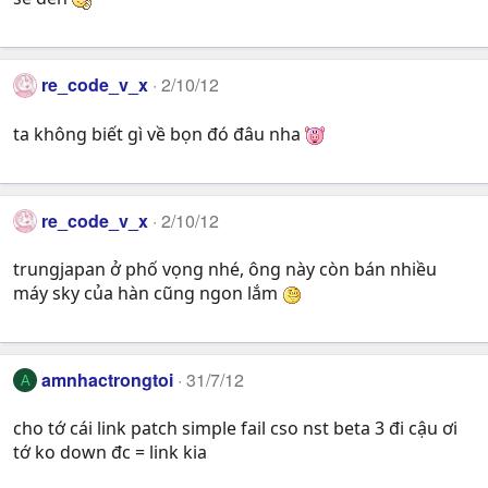
re_code_v_x
2/10/12
ta không biết gì về bọn đó đâu nha
re_code_v_x
2/10/12
trungjapan ở phố vọng nhé, ông này còn bán nhiều
máy sky của hàn cũng ngon lắm
amnhactrongtoi
31/7/12
A
cho tớ cái link patch simple fail cso nst beta 3 đi cậu ơi
tớ ko down đc = link kia