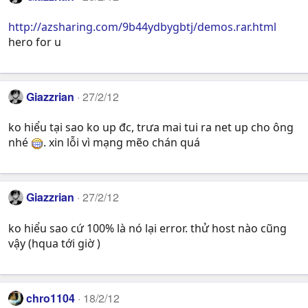
http://azsharing.com/9b44ydbygbtj/demos.rar.html
hero for u
Giazzrian
27/2/12
ko hiểu tại sao ko up đc, trưa mai tui ra net up cho ông
nhé
. xin lỗi vì mạng mẽo chán quá
Giazzrian
27/2/12
ko hiểu sao cứ 100% là nó lại error. thử host nào cũng
vậy (hqua tới giờ )
chro1104
18/2/12