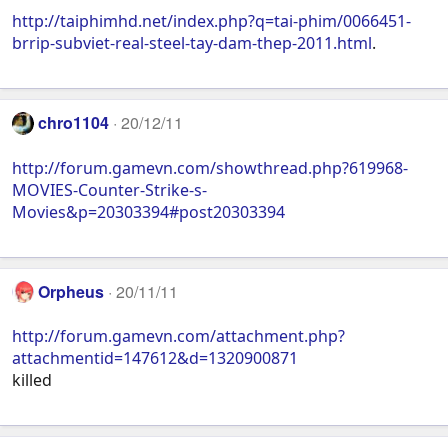
http://taiphimhd.net/index.php?q=tai-phim/0066451-
brrip-subviet-real-steel-tay-dam-thep-2011.html
.
chro1104
20/12/11
http://forum.gamevn.com/showthread.php?619968-
MOVIES-Counter-Strike-s-
Movies&p=20303394#post20303394
Orpheus
20/11/11
http://forum.gamevn.com/attachment.php?
attachmentid=147612&d=1320900871
killed