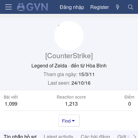
Đăng nhập
Register
[CounterStrike]
Legend of Zelda
·
đến từ
Hòa Bình
Tham gia ngày
15/3/11
Last seen
24/10/16
Bài viết
Reaction score
Điểm
1,099
1,213
0
Find
Tin nhắn hồ sơ
Latest activity
Các bài đăng
Giới thiệ