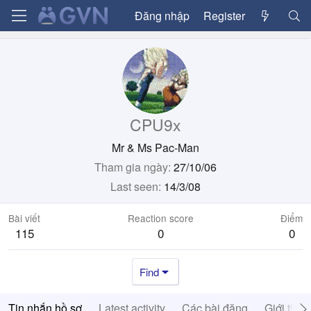
Đăng nhập
Register
CPU9x
Mr & Ms Pac-Man
Tham gia ngày
27/10/06
Last seen
14/3/08
Bài viết
Reaction score
Điểm
115
0
0
Find
Tin nhắn hồ sơ
Latest activity
Các bài đăng
Giới thiệ