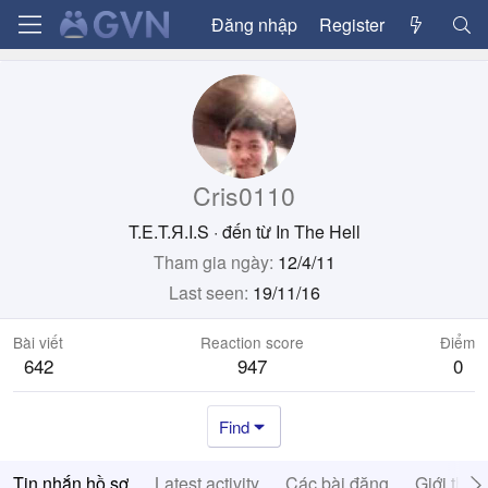
Đăng nhập
Register
Cris0110
T.E.T.Я.I.S
·
đến từ
In The Hell
Tham gia ngày
12/4/11
Last seen
19/11/16
Bài viết
Reaction score
Điểm
642
947
0
Find
Tin nhắn hồ sơ
Latest activity
Các bài đăng
Giới thiệ