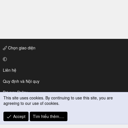
Chọn giao diện
Liên hệ
Quy định và Nội quy
Privacy Policy
This site uses cookies. By continuing to use this site, you are
agreeing to our use of cookies.
Trợ giúp
R
Accept
Tìm hiểu thêm.…
S
S