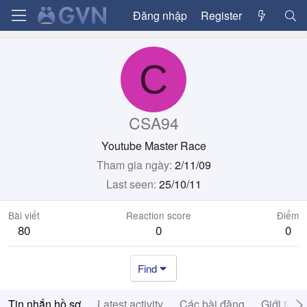
Đăng nhập
Register
C
CSA94
Youtube Master Race
Tham gia ngày
2/11/09
Last seen
25/10/11
Bài viết
Reaction score
Điểm
80
0
0
Find
Tin nhắn hồ sơ
Latest activity
Các bài đăng
Giới thiệ