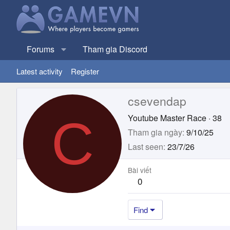
Forums
Tham gia Discord
Latest activity
Register
csevendap
C
Youtube Master Race
·
38
Tham gia ngày
9/10/25
Last seen
23/7/26
Bài viết
0
Find