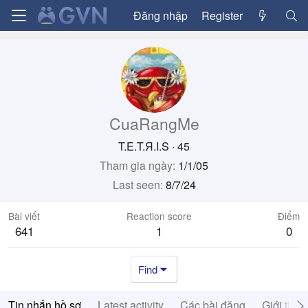
Đăng nhập
Register
CuaRangMe
T.E.T.Я.I.S
·
45
Tham gia ngày
1/1/05
Last seen
8/7/24
Bài viết
Reaction score
Điểm
641
1
0
Find
Tin nhắn hồ sơ
Latest activity
Các bài đăng
Giới thiệ