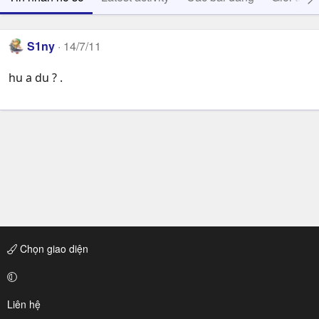
S1ny
14/7/11
hu a du ? .
Chọn giao diện
Liên hệ