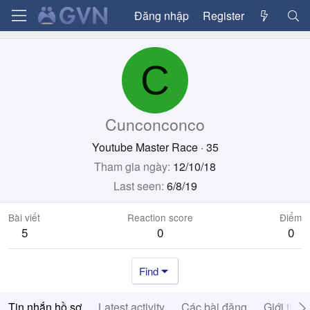
Đăng nhập
Register
C
Cunconconco
Youtube Master Race
·
35
Tham gia ngày
12/10/18
Last seen
6/8/19
Bài viết
Reaction score
Điểm
5
0
0
Find
Tin nhắn hồ sơ
Latest activity
Các bài đăng
Giới thiệ