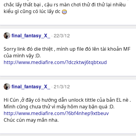
chắc lấy thất bại , cậu rs màn chơi thử đi thử lại nhiều
kiểu gì cũng có lúc lấy dc
final_fantasy_X_
22/3/12
Sorry link đó die thiệt , mình up file đó lên tài khoản MF
của mình vậy :D.
http://www.mediafire.com/?dczktwj6tqbtxud
final_fantasy_X_
21/3/12
Hi Cún ,ở đây có hướng dẫn unlock tittle của bản EL nè .
Mình cũng chưa thử vì mấy hôm nay bận quá :D.
http://www.mediafire.com/?6bf4nhep9xtbeuv
Chúc cún may mắn nha.