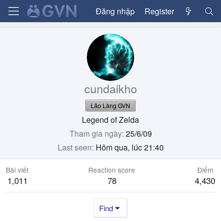
Đăng nhập
Register
cundaikho
Lão Làng GVN
Legend of Zelda
Tham gia ngày
25/6/09
Last seen
Hôm qua, lúc 21:40
Bài viết
Reaction score
Điểm
1,011
78
4,430
Find