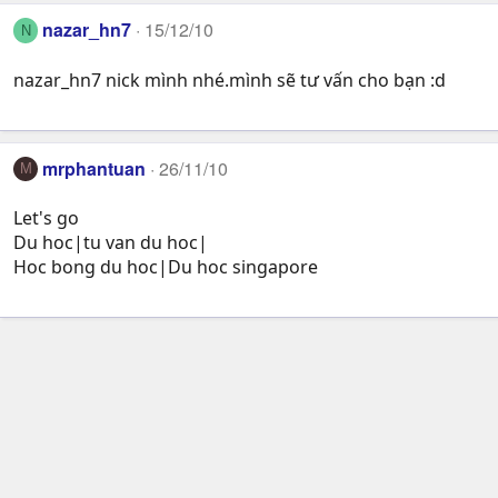
nazar_hn7
15/12/10
N
nazar_hn7 nick mình nhé.mình sẽ tư vấn cho bạn :d
mrphantuan
26/11/10
M
Let's go
Du hoc|tu van du hoc|
Hoc bong du hoc|Du hoc singapore