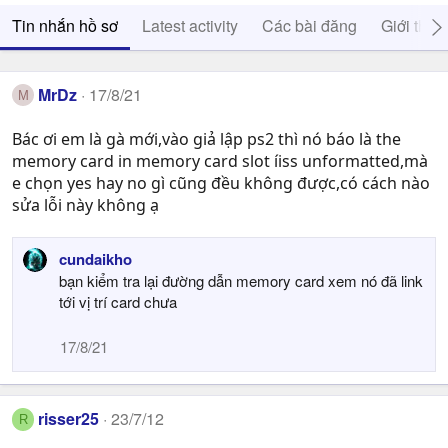
Tin nhắn hồ sơ
Latest activity
Các bài đăng
Giới thiệ
MrDz
17/8/21
M
Bác ơi em là gà mới,vào giả lập ps2 thì nó báo là the
memory card in memory card slot íiss unformatted,mà
e chọn yes hay no gì cũng đều không được,có cách nào
sửa lỗi này không ạ
cundaikho
bạn kiểm tra lại đường dẫn memory card xem nó đã link
tới vị trí card chưa
17/8/21
risser25
23/7/12
R