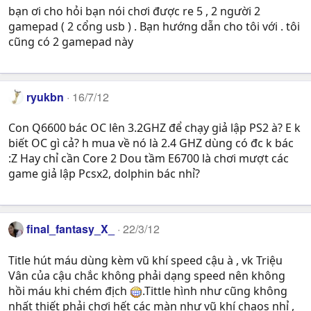
bạn ơi cho hỏi bạn nói chơi được re 5 , 2 người 2
gamepad ( 2 cổng usb ) . Bạn hướng dẫn cho tôi với . tôi
cũng có 2 gamepad này
ryukbn
16/7/12
Con Q6600 bác OC lên 3.2GHZ để chạy giả lập PS2 à? E k
biết OC gì cả? h mua về nó là 2.4 GHZ dùng có đc k bác
:Z Hay chỉ cần Core 2 Dou tầm E6700 là chơi mượt các
game giả lập Pcsx2, dolphin bác nhỉ?
final_fantasy_X_
22/3/12
Title hút máu dùng kèm vũ khí speed cậu à , vk Triệu
Vân của cậu chắc không phải dạng speed nên không
hồi máu khi chém địch
.Tittle hình như cũng không
nhất thiết phải chơi hết các màn như vũ khí chaos nhỉ ,