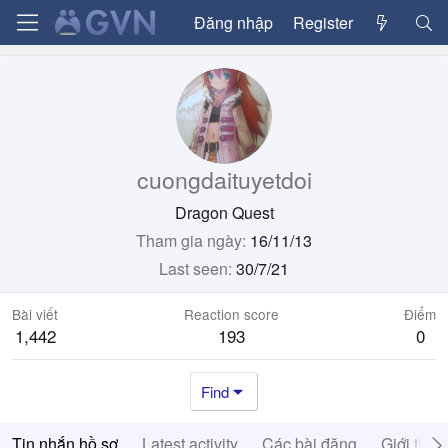
Đăng nhập
Register
cuongdaituyetdoi
Dragon Quest
Tham gia ngày
16/11/13
Last seen
30/7/21
Bài viết
Reaction score
Điểm
1,442
193
0
Find
Tin nhắn hồ sơ
Latest activity
Các bài đăng
Giới thiệ