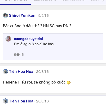
Shiroi Yunikon
5/5/16
Bác cuồng ở đâu thế ? HN SG hay DN ?
cuongdaituyetdoi
Em ở sg <(") có gì ko bác
5/5/16
Tiên Hoa Hoa
20/3/16
Hehehe Hiểu rồi, sẽ không bỏ cuộc
Tiên Hoa Hoa
20/3/16