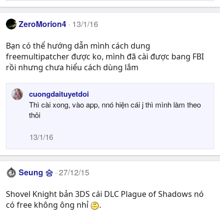
ZeroMorion4
13/1/16
Bạn có thể hướng dẫn mình cách dung
freemultipatcher được ko, mình đã cài được bang FBI
rồi nhưng chưa hiểu cách dùng lắm
cuongdaituyetdoi
Thì cài xong, vào app, nnó hiện cái j thì mình làm theo
thôi
13/1/16
Seung 승
27/12/15
Shovel Knight bản 3DS cái DLC Plague of Shadows nó
có free không ông nhỉ
.