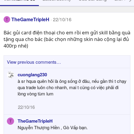
TheGameTripleH
22/10/16
T
Bác gủi card điện thoại cho em rồi em gửi skill bằng quà
tặng qua cho bác (bác chọn những skin nào cộng lại đủ
400rp nhé)
View previous comments…
cuonglang230
à sr hqua quên hỏi là ông sống ở đâu, nếu gần thì t chạy
qua trade luôn cho nhanh, mai t cũng có việc phải đi
lòng vòng tùm lum
22/10/16
TheGameTripleH
T
Nguyễn Thượng Hiền , Gò Vấp bạn.