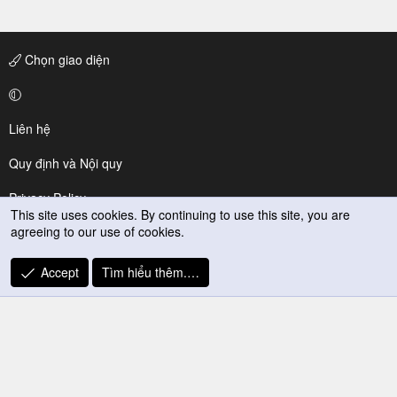
Chọn giao diện
Liên hệ
Quy định và Nội quy
Privacy Policy
This site uses cookies. By continuing to use this site, you are
agreeing to our use of cookies.
Trợ giúp
R
Accept
Tìm hiểu thêm.…
S
S