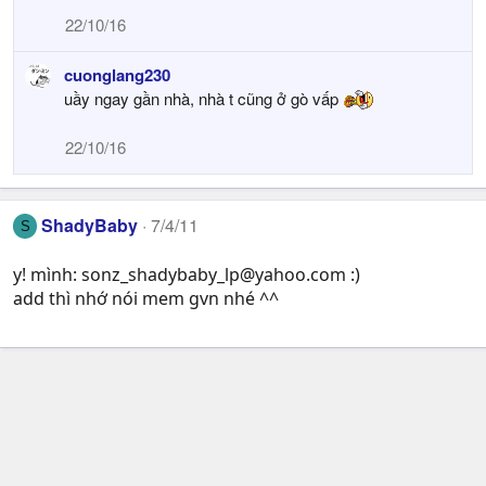
22/10/16
cuonglang230
uầy ngay gần nhà, nhà t cũng ở gò vấp
22/10/16
ShadyBaby
7/4/11
S
y! mình:
sonz_shadybaby_lp@yahoo.com
:)
add thì nhớ nói mem gvn nhé ^^