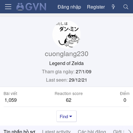
Đăng nhập
Register
cuonglang230
Legend of Zelda
Tham gia ngày
27/1/09
Last seen
29/12/21
Bài viết
Reaction score
Điểm
1,059
62
0
Find
Tin nhắn hồ sơ
Latest activity
Các bài đăng
Giới thiệ