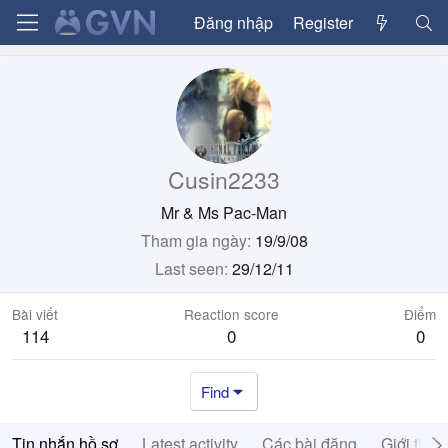
Đăng nhập
Register
Cusin2233
Mr & Ms Pac-Man
Tham gia ngày
19/9/08
Last seen
29/12/11
Bài viết
Reaction score
Điểm
114
0
0
Find
Tin nhắn hồ sơ
Latest activity
Các bài đăng
Giới thiệ