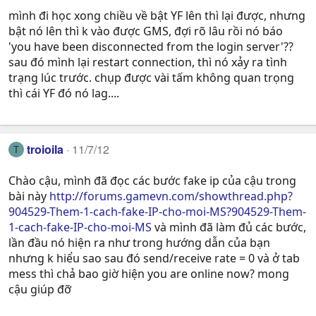
mình đi học xong chiều về bật YF lên thì lại được, nhưng
bật nó lên thì k vào được GMS, đợi rõ lâu rồi nó báo
'you have been disconnected from the login server'??
sau đó mình lại restart connection, thì nó xảy ra tình
trạng lúc trước. chụp được vài tấm không quan trọng
thì cái YF đó nó lag....
troioila
11/7/12
T
Chào cậu, mình đã đọc các bước fake ip của cậu trong
bài này
http://forums.gamevn.com/showthread.php?
904529-Them-1-cach-fake-IP-cho-moi-MS?904529-Them-
1-cach-fake-IP-cho-moi-MS
và mình đã làm đủ các bước,
lần đầu nó hiện ra như trong hướng dẫn của bạn
nhưng k hiểu sao sau đó send/receive rate = 0 và ở tab
mess thì chả bao giờ hiện you are online now? mong
cậu giúp đỡ