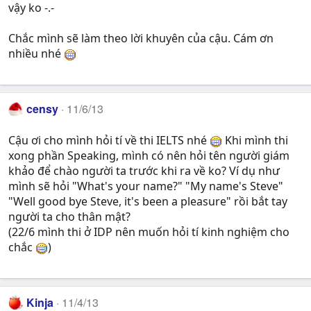
vậy ko -.-
Chắc mình sẽ làm theo lời khuyên của cậu. Cám ơn
nhiều nhé
censy
11/6/13
Cậu ơi cho mình hỏi tí về thi IELTS nhé
Khi mình thi
xong phần Speaking, mình có nên hỏi tên người giám
khảo để chào người ta trước khi ra về ko? Ví dụ như
mình sẽ hỏi "What's your name?" "My name's Steve"
"Well good bye Steve, it's been a pleasure" rồi bắt tay
người ta cho thân mật?
(22/6 mình thi ở IDP nên muốn hỏi tí kinh nghiệm cho
chắc
)
Kinja
11/4/13