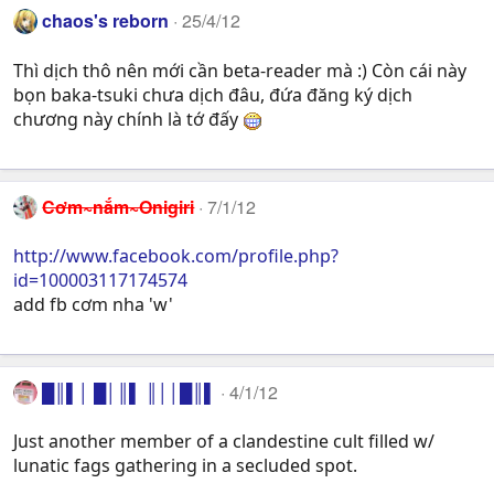
chaos's reborn
25/4/12
Thì dịch thô nên mới cần beta-reader mà :) Còn cái này
bọn baka-tsuki chưa dịch đâu, đứa đăng ký dịch
chương này chính là tớ đấy
Cơm~nắm~Onigiri
7/1/12
http://www.facebook.com/profile.php?
id=100003117174574
add fb cơm nha 'w'
█║▌│ █│║▌ ║││█║▌
4/1/12
Just another member of a clandestine cult filled w/
lunatic fags gathering in a secluded spot.