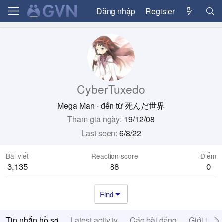
Đăng nhập
Register
CyberTuxedo
Mega Man
·
đến từ
死んだ世界
Tham gia ngày
19/12/08
Last seen
6/8/22
Bài viết
Reaction score
Điểm
3,135
88
0
Find
Tin nhắn hồ sơ
Latest activity
Các bài đăng
Giới thiệ