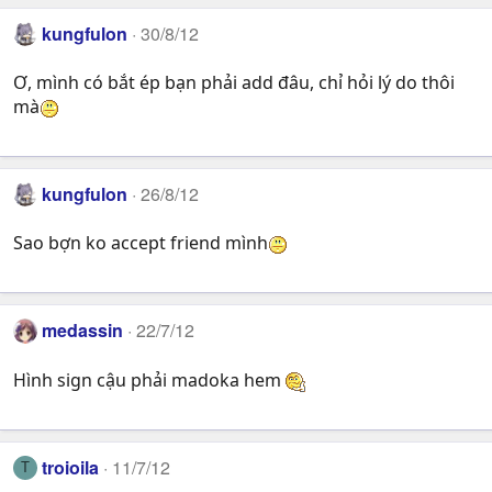
kungfulon
30/8/12
Ơ, mình có bắt ép bạn phải add đâu, chỉ hỏi lý do thôi
mà
kungfulon
26/8/12
Sao bợn ko accept friend mình
medassin
22/7/12
Hình sign cậu phải madoka hem
troioila
11/7/12
T