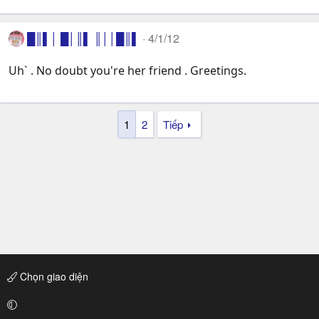
█║▌│ █│║▌ ║││█║▌
4/1/12
Uh` . No doubt you're her friend . Greetings.
1
2
Tiếp
Chọn giao diện