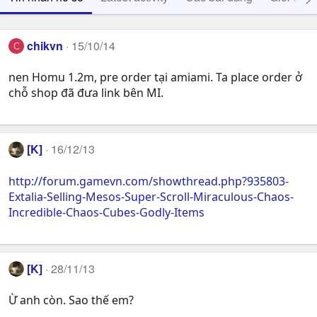
chikvn
15/10/14
C
nen Homu 1.2m, pre order tại amiami. Ta place order ở
chỗ shop đã đưa link bên MI.
[K]
16/12/13
http://forum.gamevn.com/showthread.php?935803-
Extalia-Selling-Mesos-Super-Scroll-Miraculous-Chaos-
Incredible-Chaos-Cubes-Godly-Items
[K]
28/11/13
Ừ anh còn. Sao thế em?