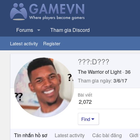
Forums
Tham gia Discord
Latest activity
Register
???:D???
The Warrior of Light
·
36
Tham gia ngày
3/6/17
Bài viết
2,072
Find
Tin nhắn hồ sơ
Latest activity
Các bài đăng
Giới 