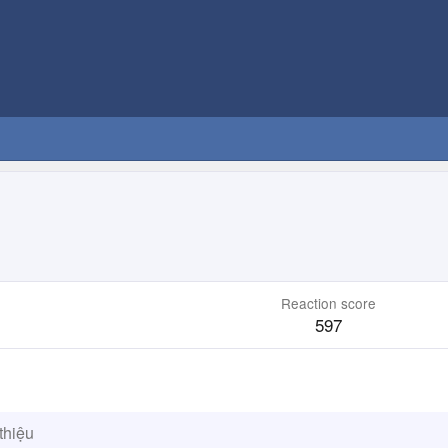
Reaction score
597
thiệu