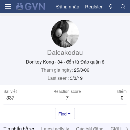
Đăng nhập
Register
Daicakodau
Donkey Kong
·
34
·
đến từ
Đảo quận 8
Tham gia ngày
25/3/06
Last seen
3/3/19
Bài viết
Reaction score
Điểm
337
7
0
Find
Tin nhắn hồ sơ
Latest activity
Các bài đăng
Giới thiệ