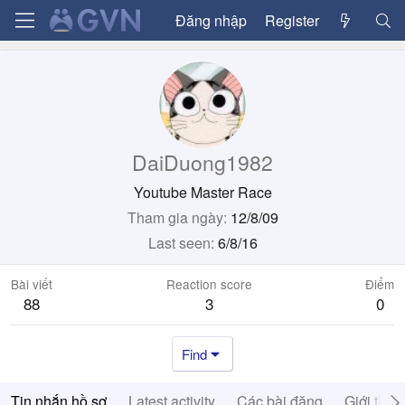
Đăng nhập
Register
DaiDuong1982
Youtube Master Race
Tham gia ngày
12/8/09
Last seen
6/8/16
Bài viết
Reaction score
Điểm
88
3
0
Find
Tin nhắn hồ sơ
Latest activity
Các bài đăng
Giới thiệ