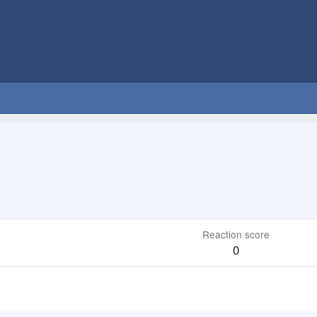
Reaction score
0