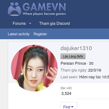
Forums
Tham gia Discord
Latest activity
Register
dajuker1310
Lão Làng GVN
Persian Prince
·
30
Tham gia ngày
22/3/16
Last seen
Hôm nay lúc 10:
Bài viết
3,524
Find