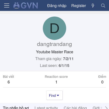
Đăng nhập
Register
D
dangtrandang
Youtube Master Race
Tham gia ngày
7/2/11
Last seen
6/1/15
Bài viết
Reaction score
Điểm
6
1
0
Find
Tin nhắn hồ sơ
Latest activity
Các bài đăng
Giới thiệ