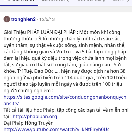
tronghien2
12/5/13
T
Giới Thiệu PHÁP LUÂN ĐẠI PHÁP : Một môn khí công
thượng thừa: tiết lộ những chân lý một cách sâu sắc,
uyên thâm, sự thật về cuộc sống, sinh mệnh, nhân thể,
các tầng không gian và Vũ Trụ… và 5 bài tập công pháp
đem lại hiệu quả kỳ diệu trong việc chửa lành mọi bệnh
tật, sự giàu có thật sự trong tâm, giúp nâng cao : Sức
khỏe, Trí Tuệ, Ðạo Ðức ,… hiện nay được dịch ra hơn 38
ngôn ngử và phổ biến trên 114 quốc gia , trên 100 triệu
người theo tập luyện mỗi ngày và được trên 100 triệu
người chứng nghiệm :
https://sites.google.com/site/conduongphanbonquych
ansite/
Tất cả tài liệu học Pháp, tập công các bạn tải về miễn phí
tại :
http://phapluan.org
Đại Pháp Hồng Truyền
http://www.youtube.com/watch?v=kNtElryh0Uc