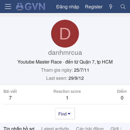
Đăng nhập
Register
D
danhmrcua
Youtube Master Race
·
đến từ
Quận 7, tp HCM
Tham gia ngày
25/7/11
Last seen
29/9/12
Bài viết
Reaction score
Điểm
7
1
0
Find
Tin nhắn hồ sơ
Latest activity
Các bài đăng
Giới thiệ