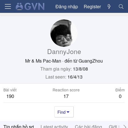
Đăng nhập
Register
DannyJone
Mr & Ms Pac-Man
·
đến từ
GuangZhou
Tham gia ngày
13/8/08
Last seen
16/4/13
Bài viết
Reaction score
Điểm
190
17
0
Find
Tin nhắn hồ sơ
Latest activity
Các bài đăng
Giới thiệ