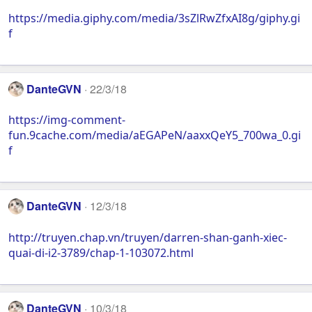
https://media.giphy.com/media/3sZlRwZfxAI8g/giphy.gi
f
DanteGVN
22/3/18
https://img-comment-
fun.9cache.com/media/aEGAPeN/aaxxQeY5_700wa_0.gi
f
DanteGVN
12/3/18
http://truyen.chap.vn/truyen/darren-shan-ganh-xiec-
quai-di-i2-3789/chap-1-103072.html
DanteGVN
10/3/18