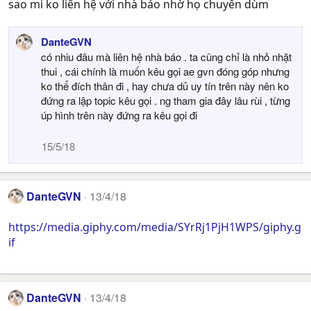
sao mi ko liên hệ với nhà báo nhờ họ chuyển dùm
DanteGVN
có nhiu đâu mà liên hệ nhà báo . ta cũng chỉ là nhỏ nhặt
thui , cái chính là muốn kêu gọi ae gvn đóng góp nhưng
ko thể đích thân đi , hay chưa dủ uy tín trên này nên ko
đứng ra lập topic kêu gọi . ng tham gia đây lâu rùi , từng
úp hình trên này đứng ra kêu gọi đi
15/5/18
DanteGVN
13/4/18
https://media.giphy.com/media/SYrRj1PjH1WPS/giphy.g
if
DanteGVN
13/4/18