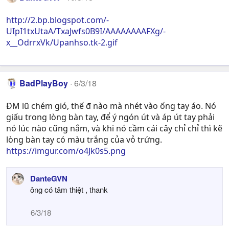
http://2.bp.blogspot.com/-
UIpI1txUtaA/TxaJwfs0B9I/AAAAAAAAFXg/-
x__OdrrxVk/Upanhso.tk-2.gif
BadPlayBoy
6/3/18
ĐM lũ chém gió, thế đ nào mà nhét vào ống tay áo. Nó
giấu trong lòng bàn tay, để ý ngón út và áp út tay phải
nó lúc nào cũng nắm, và khi nó cầm cái cây chỉ chỉ thì kẽ
lòng bàn tay có màu trắng của vỏ trứng.
https://imgur.com/o4Jk0s5.png
DanteGVN
ông có tâm thiệt , thank
6/3/18