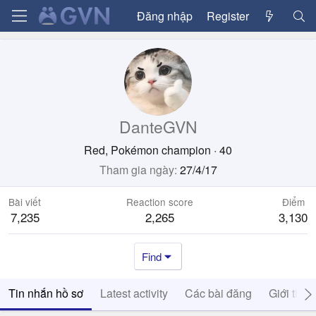
Đăng nhập
Register
DanteGVN
Red, Pokémon champion
·
40
Tham gia ngày
27/4/17
Bài viết
Reaction score
Điểm
7,235
2,265
3,130
Find
Tin nhắn hồ sơ
Latest activity
Các bài đăng
Giới thiệ