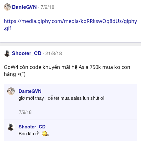
DanteGVN
7/9/18
https://media.giphy.com/media/kbRRkswOq8dUs/giphy
.gif
Shooter_CD
21/8/18
GoW4 còn code khuyến mãi hệ Asia 750k mua ko con
hàng <(")
DanteGVN
giờ mới thấy , để tết mua sales lun shút ơi
7/9/18
Shooter_CD
Bán lâu rồi