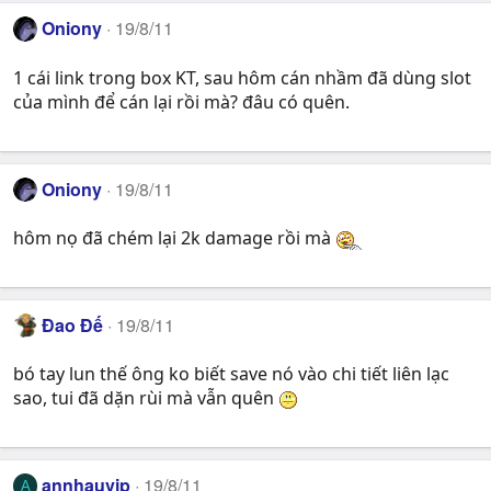
Oniony
19/8/11
1 cái link trong box KT, sau hôm cán nhầm đã dùng slot
của mình để cán lại rồi mà? đâu có quên.
Oniony
19/8/11
hôm nọ đã chém lại 2k damage rồi mà
Đao Đế
19/8/11
bó tay lun thế ông ko biết save nó vào chi tiết liên lạc
sao, tui đã dặn rùi mà vẫn quên
annhauvip
19/8/11
A