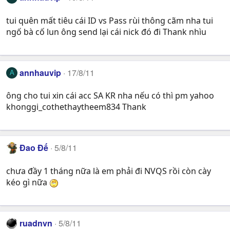
tui quên mất tiêu cái ID vs Pass rùi thông cãm nha tui
ngố bà cố lun ông send lại cái nick đó đi Thank nhìu
annhauvip
17/8/11
A
ông cho tui xin cái acc SA KR nha nếu có thì pm yahoo
khonggi_cothethaytheem834 Thank
Đao Đế
5/8/11
chưa đầy 1 tháng nữa là em phải đi NVQS rồi còn cày
kéo gì nữa
ruadnvn
5/8/11