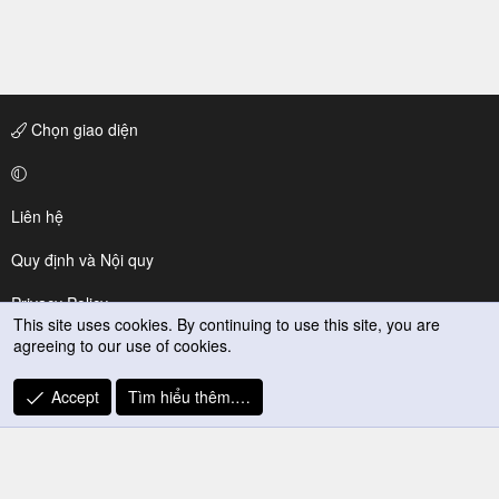
Chọn giao diện
Liên hệ
Quy định và Nội quy
Privacy Policy
This site uses cookies. By continuing to use this site, you are
agreeing to our use of cookies.
Trợ giúp
R
Accept
Tìm hiểu thêm.…
S
S