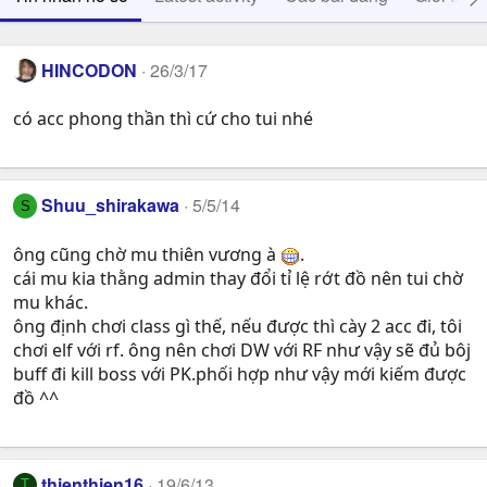
HINCODON
26/3/17
có acc phong thần thì cứ cho tui nhé
Shuu_shirakawa
5/5/14
S
ông cũng chờ mu thiên vương à
.
cái mu kia thằng admin thay đổi tỉ lệ rớt đồ nên tui chờ
mu khác.
ông định chơi class gì thế, nếu được thì cày 2 acc đi, tôi
chơi elf với rf. ông nên chơi DW với RF như vậy sẽ đủ bôj
buff đi kill boss với PK.phối hợp như vậy mới kiếm được
đồ ^^
thienthien16
19/6/13
T