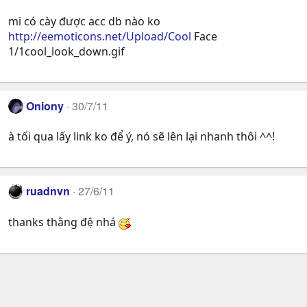
mi có cày được acc db nào ko
http://eemoticons.net/Upload/Cool
Face
1/1cool_look_down.gif
Oniony
30/7/11
à tối qua lấy link ko để ý, nó sẽ lên lại nhanh thôi ^^!
ruadnvn
27/6/11
thanks thằng đệ nhá