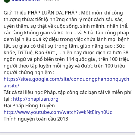
Giới Thiệu PHÁP LUÂN ĐẠI PHÁP : Một môn khí công
thượng thừa: tiết lộ những chân lý một cách sâu sắc,
uyên thâm, sự thật về cuộc sống, sinh mệnh, nhân thể,
các tầng không gian và Vũ Trụ… và 5 bài tập công pháp
đem lại hiệu quả kỳ diệu trong việc chửa lành mọi bệnh
tật, sự giàu có thật sự trong tâm, giúp nâng cao : Sức
khỏe, Trí Tuệ, Ðạo Ðức ,… hiện nay được dịch ra hơn 38
ngôn ngử và phổ biến trên 114 quốc gia , trên 100 triệu
người theo tập luyện mỗi ngày và được trên 100 triệu
người chứng nghiệm :
https://sites.google.com/site/conduongphanbonquych
ansite/
Tất cả tài liệu học Pháp, tập công các bạn tải về miễn phí
tại :
http://phapluan.org
Đại Pháp Hồng Truyền
http://www.youtube.com/watch?v=kNtElryh0Uc
Thỉnh nguyện toàn cầu 2013