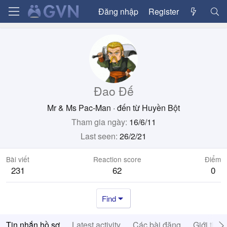
Đăng nhập
Register
Đao Đế
Mr & Ms Pac-Man
·
đến từ
Huyền Bột
Tham gia ngày
16/6/11
Last seen
26/2/21
Bài viết
Reaction score
Điểm
231
62
0
Find
Tin nhắn hồ sơ
Latest activity
Các bài đăng
Giới thiệ