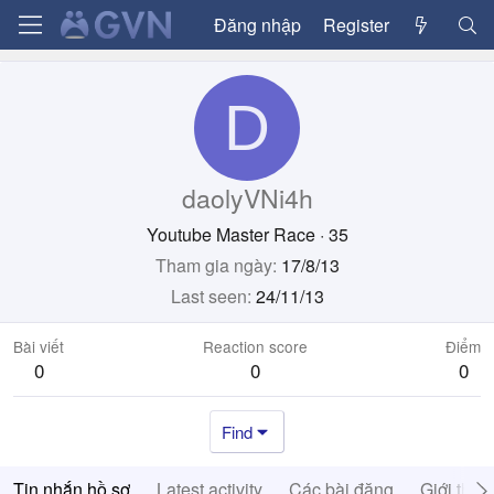
Đăng nhập
Register
D
daolyVNi4h
Youtube Master Race
·
35
Tham gia ngày
17/8/13
Last seen
24/11/13
Bài viết
Reaction score
Điểm
0
0
0
Find
Tin nhắn hồ sơ
Latest activity
Các bài đăng
Giới thiệ