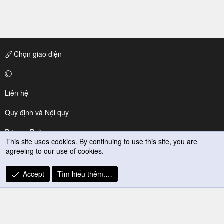
Chọn giao diện
Liên hệ
Quy định và Nội quy
Privacy Policy
This site uses cookies. By continuing to use this site, you are
agreeing to our use of cookies.
Trợ giúp
R
Accept
Tìm hiểu thêm.…
S
S