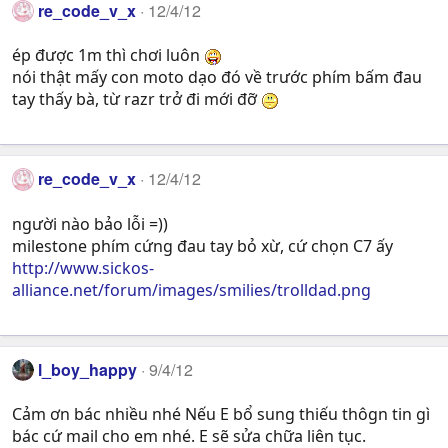
re_code_v_x
12/4/12
ép được 1m thì chơi luôn
nói thật mấy con moto dạo đó về trước phím bấm đau
tay thấy bà, từ razr trở đi mới đỡ
re_code_v_x
12/4/12
người nào bảo lỗi =))
milestone phím cứng đau tay bỏ xừ, cứ chọn C7 ấy
http://www.sickos-
alliance.net/forum/images/smilies/trolldad.png
l_boy_happy
9/4/12
Cảm ơn bác nhiều nhé Nếu E bổ sung thiếu thôgn tin gì
bác cứ mail cho em nhé. E sẽ sửa chữa liên tục.