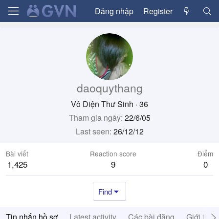
Đăng nhập
Register
daoquythang
Vô Diện Thư Sinh
·
36
Tham gia ngày
22/6/05
Last seen
26/12/12
Bài viết
Reaction score
Điểm
1,425
9
0
Find
Tin nhắn hồ sơ
Latest activity
Các bài đăng
Giới thiệ