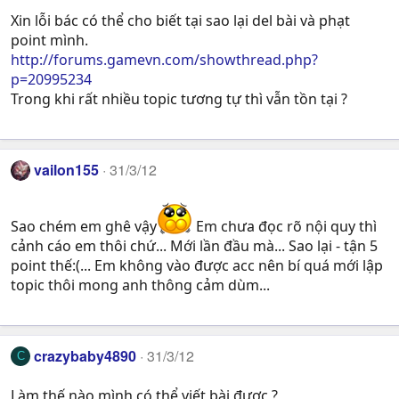
Xin lỗi bác có thể cho biết tại sao lại del bài và phạt
point mình.
http://forums.gamevn.com/showthread.php?
p=20995234
Trong khi rất nhiều topic tương tự thì vẫn tồn tại ?
vailon155
31/3/12
Sao chém em ghê vậy
Em chưa đọc rõ nội quy thì
cảnh cáo em thôi chứ... Mới lần đầu mà... Sao lại - tận 5
point thế:(... Em không vào được acc nên bí quá mới lập
topic thôi mong anh thông cảm dùm...
crazybaby4890
31/3/12
C
Làm thế nào mình có thể viết bài được ?