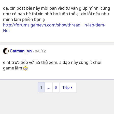
dạ, xin post bài này mời bạn vào tư vấn giúp mình, cũng
như có bạn bè thì xin nhờ họ luôn thể ạ, xin lỗi nếu như
mình làm phiền bạn ạ
http://forums.gamevn.com/showthread....n-lap-tiem-
Net
Catman_vn
8/3/12
e nt trực tiếp với SS thử xem, a dạo này cũng ít chơi
game lắm
1
…
6
Tiếp