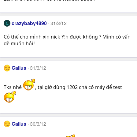
crazybaby4890
31/3/12
C
Có thể cho mình xin nick Y!h được không ? Mình có vấn
đề muốn hỏi !
Gallus
31/3/12
Tks nhé
, tại giờ dùng 1202 chả có máy để test
Gallus
30/3/12