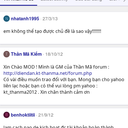
nhatanh1995
27/3/13
N
em không thể tạo được chủ đề là sao vậy!!!!!!!!
Thần Mã Kiếm
18/10/12
T
Xin Chào MOD ! Mình là GM của Thần Mã forum :
http://diendan.kt-thanma.net/forum.php
Có vài điều muốn trao đổi với bạn. Mong bạn cho yahoo
liên lạc hoặc bạn có thể vui lòng pm yahoo :
kt_thanma2012 . Xin chân thành cảm ơn
benhoktiitii
21/9/12
B
lam cach nao de kich hoat đc tài khoản hoàn thành