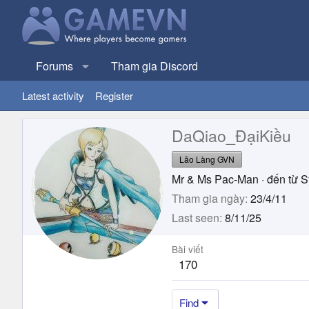
Forums
Tham gia Discord
Latest activity
Register
DaQiao_ĐạiKiều
Lão Làng GVN
Mr & Ms Pac-Man
·
đến từ
S
Tham gia ngày
23/4/11
Last seen
8/11/25
Bài viết
170
Find