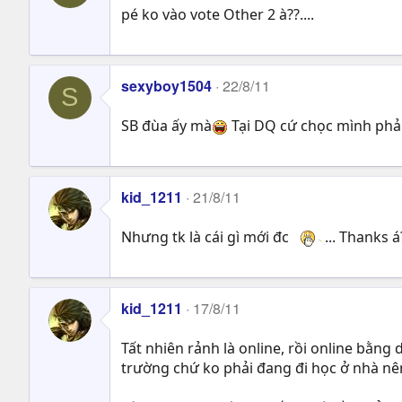
pé ko vào vote Other 2 à??....
sexyboy1504
22/8/11
S
SB đùa ấy mà
Tại DQ cứ chọc mình phải
kid_1211
21/8/11
Nhưng tk là cái gì mới đc
... Thanks á
kid_1211
17/8/11
Tất nhiên rảnh là online, rồi online bằng
trường chứ ko phải đang đi học ở nhà nên