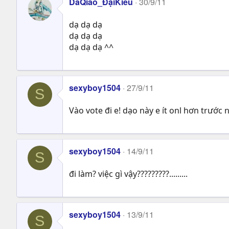
DaQiao_ĐạiKiều
30/9/11
dạ dạ dạ
dạ dạ dạ
dạ dạ dạ ^^
sexyboy1504
27/9/11
S
Vào vote đi e! dạo này e ít onl hơn trước 
sexyboy1504
14/9/11
S
đi làm? việc gì vậy?????????.........
sexyboy1504
13/9/11
S