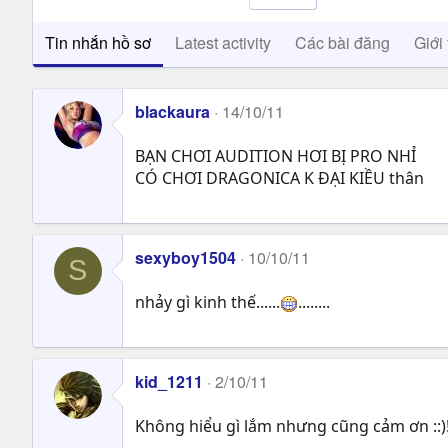
Tin nhắn hồ sơ
Latest activity
Các bài đăng
Giới 
blackaura
14/10/11
BẠN CHƠI AUDITION HƠI BỊ PRO NHỈ
CÓ CHƠI DRAGONICA K ĐẠI KIỀU thân
sexyboy1504
10/10/11
S
nhảy gì kinh thế......
........
kid_1211
2/10/11
Không hiểu gì lắm nhưng cũng cảm ơn ::)