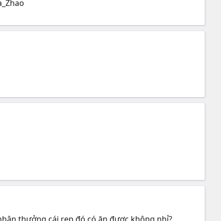
ka_Zhao
à nhận thưởng cái rep đó có ăn được không nhỉ?