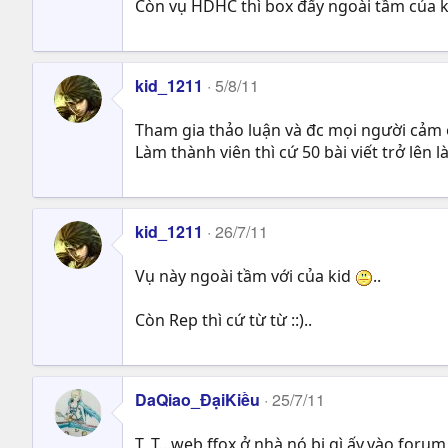
Còn vụ HDHC thì box đấy ngoài tầm của ki
kid_1211
5/8/11
Tham gia thảo luận và đc mọi người cảm ơn 
Làm thành viên thì cứ 50 bài viết trở lên l
kid_1211
26/7/11
Vụ này ngoài tầm với của kid
..
Còn Rep thì cứ từ từ ::)..
DaQiao_ĐạiKiều
25/7/11
T_T...web ffox ở nhà nó bị gì ấy,vào for