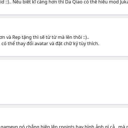
d ::).. Nếu biết kĩ càng hơn thì Da Qiao có thể hiểu mod Ju
và Rep tặng thì sẽ từ từ mà lên thôi ::)..
à có thể thay đổi avatar và đặt chữ ký tùy thích.
um.gamevn nó chẳng hiện lên rpoints hay hình ảnh gì cả...m