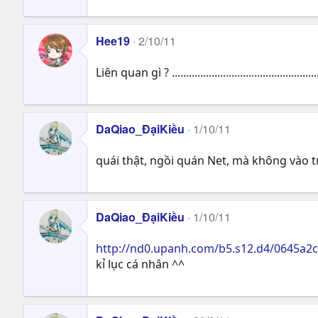
Hee19
2/10/11
Liên quan gì ? ....................................................
DaQiao_ĐạiKiều
1/10/11
quái thật, ngồi quán Net, mà không vào tr
DaQiao_ĐạiKiều
1/10/11
http://nd0.upanh.com/b5.s12.d4/0645a
kỉ lục cá nhân ^^