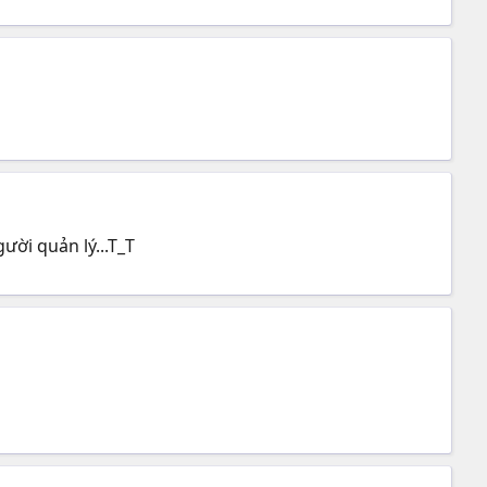
ười quản lý...T_T