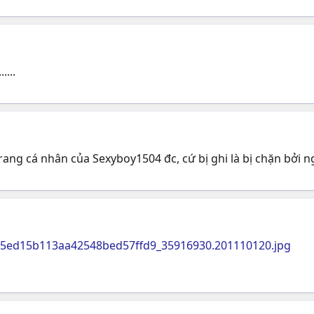
.....
ang cá nhân của Sexyboy1504 đc, cứ bị ghi là bị chặn bởi ng
2c5ed15b113aa42548bed57ffd9_35916930.201110120.jpg