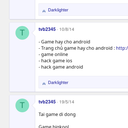
Darklighter
R
e
a
tvb2345
10/8/14
c
T
t
- Game hay cho android
i
- Trang chủ game hay cho android :
http
o
- game online
n
s
- hack game ios
:
- hack game android
Darklighter
R
e
a
tvb2345
19/5/14
c
T
t
Tai game di dong
i
o
Game bigkool
n