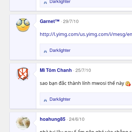
Darklighter
R
e
a
Garnet™
29/7/10
c
t
http://l.yimg.com/us.yimg.com/i/mesg/em
i
o
n
Darklighter
R
s
e
:
a
Mì Tôm Chanh
25/7/10
c
t
sao bạn đắc thành lính mwosi thế này
i
o
n
Darklighter
R
s
e
:
a
hoahung85
24/6/10
c
t
nhà tui lâu nay ế ẩm nên ghé vào chẳng c