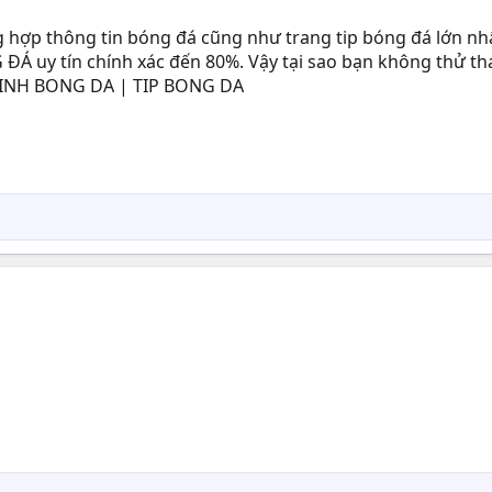
 hợp thông tin bóng đá cũng như trang tip bóng đá lớn nh
 ĐÁ uy tín chính xác đến 80%. Vậy tại sao bạn không thử th
INH BONG DA | TIP BONG DA