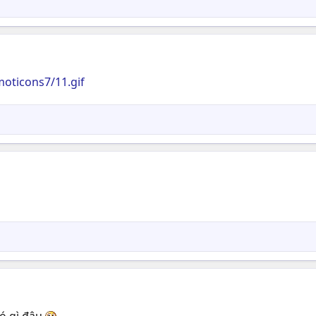
oticons7/11.gif
ó gì đâu