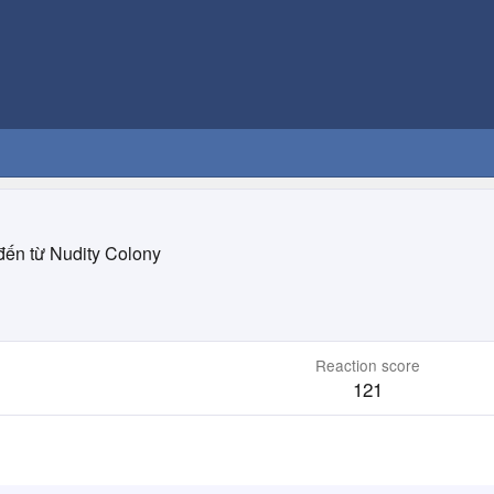
đến từ
Nudity Colony
Reaction score
121