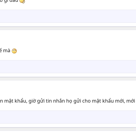
hế mà
n mật khẩu, giờ gửi tin nhắn họ gửi cho mật khẩu mới, mới