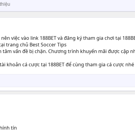
thiệu
i nên việc vào link 188BET và đăng ký tham gia chơi tại 188B
ại trang chủ Best Soccer Tips
n tâm vấn đề bị chặn. Chương trình khuyến mãi được cập nhật
 tài khoản cá cược tại 188BET để cùng tham gia cá cược nhé 
hính tín