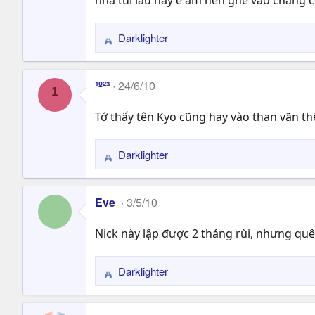
i
o
n
Darklighter
R
s
e
:
a
¹º²³
24/6/10
c
¹
t
Tớ thấy tên Kyo cũng hay vào than vãn t
i
o
n
Darklighter
R
s
e
:
a
‫ Eve
3/5/10
c
t
Nick này lập được 2 tháng rùi, nhưng quê
i
o
n
Darklighter
R
s
e
:
a