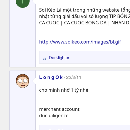
T
t
Soi Kèo Là một trong những website tổng
i
nhật từng giải đấu với số lượng TIP BÓNG
o
CA CUOC | CA CUOC BONG DA | NHAN D
n
s
:
http://www.soikeo.com/images/bl.gif
Darklighter
R
e
a
L o n g O k
22/2/11
c
t
cho mình nhờ 1 tý nhé
i
o
n
s
merchant account
:
due diligence