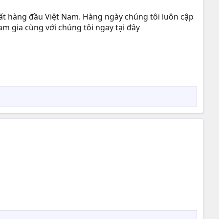
ất hàng đầu Việt Nam. Hàng ngày chúng tôi luôn cập
am gia cùng với chúng tôi ngay tại đây