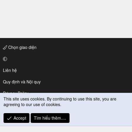
Chọn giao diện
Liên hệ
Quy định và Nội quy
Privacy Policy
This site uses cookies. By continuing to use this site, you are
agreeing to our use of cookies.
Trợ giúp
R
Accept
Tìm hiểu thêm.…
S
S