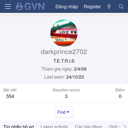
Đăng nhập
Register
darkprince2702
T.E.T.Я.I.S
Tham gia ngày
2/4/09
Last seen
24/10/23
Bài viết
Reaction score
Điểm
554
3
0
Find
Tin nhắn hồ sơ
Latest activity
Các bài đăng
Giới thiệ