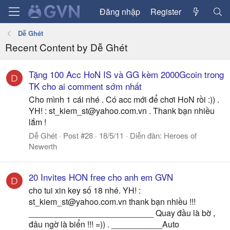
Đăng nhập
Register
Dễ Ghét
Recent Content by Dễ Ghét
Tặng 100 Acc HoN IS và GG kèm 2000Gcoin trong
D
TK cho ai comment sớm nhất
Cho mình 1 cái nhé . Có acc mới để chơi HoN rồi :)) .
YH! :
st_kiem_st@yahoo.com.vn
. Thank bạn nhiều
lắm !
Dễ Ghét
Post #28
18/5/11
Diễn đàn:
Heroes of
Newerth
20 Invites HON free cho anh em GVN
D
cho tui xin key số 18 nhé. YH! :
st_kiem_st@yahoo.com.vn
thank bạn nhiều !!!
___________________________ Quay đầu là bờ ,
đâu ngờ là biển !!! =)) . ___________Auto