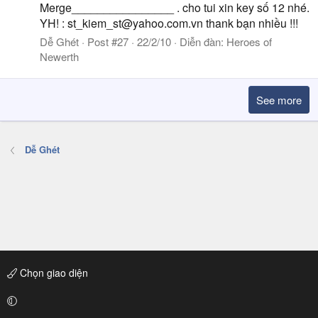
Merge________________ . cho tui xin key số 12 nhé.
YH! :
st_kiem_st@yahoo.com.vn
thank bạn nhiều !!!
Dễ Ghét
Post #27
22/2/10
Diễn đàn:
Heroes of
Newerth
See more
Dễ Ghét
Chọn giao diện