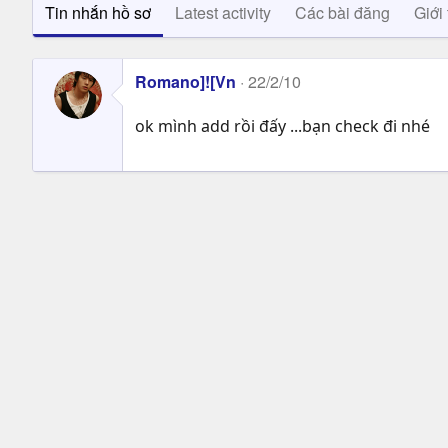
Tin nhắn hồ sơ
Latest activity
Các bài đăng
Giới 
Romano]![Vn
22/2/10
ok mình add rồi đấy ...bạn check đi nhé