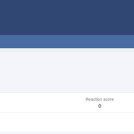
Reaction score
0