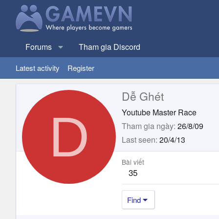
Forums
Tham gia Discord
Latest activity
Register
Dễ Ghét
D
Youtube Master Race
Tham gia ngày
26/8/09
Last seen
20/4/13
Bài viết
35
Find