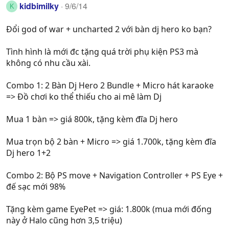
kidbimilky
9/6/14
K
Đổi god of war + uncharted 2 với bàn dj hero ko bạn?
Tình hình là mới đc tặng quá trời phụ kiện PS3 mà
không có nhu cầu xài.
Combo 1: 2 Bàn Dj Hero 2 Bundle + Micro hát karaoke
=> Đồ chơi ko thể thiếu cho ai mê làm Dj
Mua 1 bàn => giá 800k, tặng kèm đĩa Dj hero
Mua trọn bộ 2 bàn + Micro => giá 1.700k, tặng kèm đĩa
Dj hero 1+2
Combo 2: Bộ PS move + Navigation Controller + PS Eye +
đế sạc mới 98%
Tặng kèm game EyePet => giá: 1.800k (mua mới đống
này ở Halo cũng hơn 3,5 triệu)