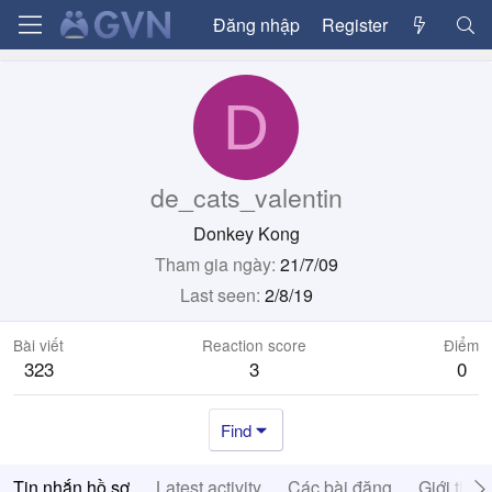
Đăng nhập
Register
D
de_cats_valentin
Donkey Kong
Tham gia ngày
21/7/09
Last seen
2/8/19
Bài viết
Reaction score
Điểm
323
3
0
Find
Tin nhắn hồ sơ
Latest activity
Các bài đăng
Giới thiệ