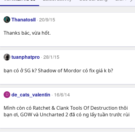
ThanatosII
20/9/15
Thanks bác, vừa hốt.
tuanphatpro
28/1/15
bạn có ở SG k? Shadow of Mordor có fix giá k b?
de_cats_valentin
16/6/14
D
Mình còn có Ratchet & Clank Tools Of Destruction thôi
bạn ơi, GOW và Uncharted 2 đã có ng lấy tuần trước rùi