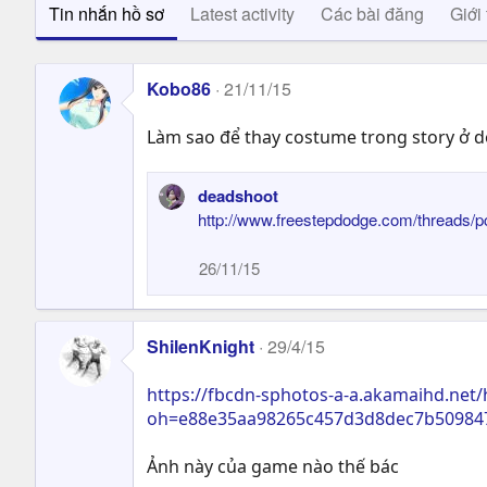
Tin nhắn hồ sơ
Latest activity
Các bài đăng
Giới 
Kobo86
21/11/15
Làm sao để thay costume trong story ở d
deadshoot
http://www.freestepdodge.com/threads/
26/11/15
ShilenKnight
29/4/15
https://fbcdn-sphotos-a-a.akamaihd.ne
oh=e88e35aa98265c457d3d8dec7b50984
Ảnh này của game nào thế bác