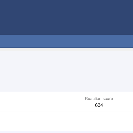
Reaction score
634