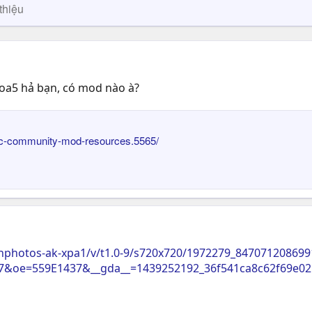
thiệu
oa5 hả bạn, có mod nào à?
pc-community-mod-resources.5565/
t/hphotos-ak-xpa1/v/t1.0-9/s720x720/1972279_84707120869
7&oe=559E1437&__gda__=1439252192_36f541ca8c62f69e0