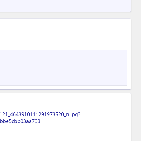
9121_4643910111291973520_n.jpg?
2bbe5cbb03aa738