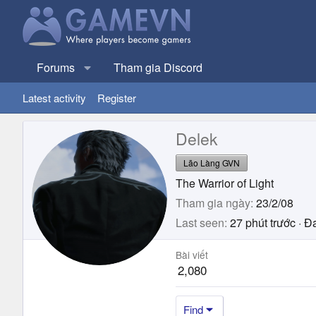
Forums
Tham gia Discord
Latest activity
Register
Delek
Lão Làng GVN
The Warrior of Light
Tham gia ngày
23/2/08
Last seen
27 phút trước
·
Đa
Bài viết
2,080
Find