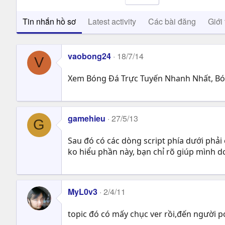
Tin nhắn hồ sơ
Latest activity
Các bài đăng
Giới 
vaobong24
18/7/14
V
Xem Bóng Đá Trực Tuyến Nhanh Nhất, Bóng
gamehieu
27/5/13
G
Sau đó có các dòng script phía dưới phải
ko hiểu phần này, bạn chỉ rõ giúp mình d
MyL0v3
2/4/11
topic đó có mấy chục ver rồi,đến người 