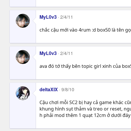
MyL0v3
2/4/11
chắc cậu mới vào 4rum :d box50 là tên gọi
MyL0v3
2/4/11
ava đó tớ thấy bên topic girl xinh của box50
deltaXIX
9/8/10
Cậu chơi mỗi SC2 bị hay cả game khác cũng
khung hình sụt thảm và treo or reset, ngu
h phải mod thêm 1 quạt 12cm ở dưới đáy t