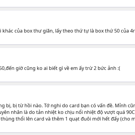
 khác của box thư giãn, lấy theo thứ tự là box thứ 50 của 
,đến giờ cũng ko ai biết gì về em ấy trừ 2 bức ảnh :(
 bị, bị từ hồi nào. Tớ nghi do card bạn có vấn đề. Mỉnh cũ
yên nhân là do tản nhiệt ko chịu nổi nhiệt độ vượt quá 90C. 
hùng thổi lên card và thêm 1 quạt đuôi mới hết đấy (cho m