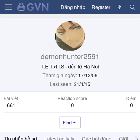
Đăng nhập
Register
demonhunter2591
T.E.T.Я.I.S
·
đến từ
Hà Nội
Tham gia ngày
17/12/06
Last seen
21/4/15
Bài viết
Reaction score
Điểm
661
0
0
Find
Tin nhắn hồ sơ
Latest activity
Các bài đăng
Giới thiệ