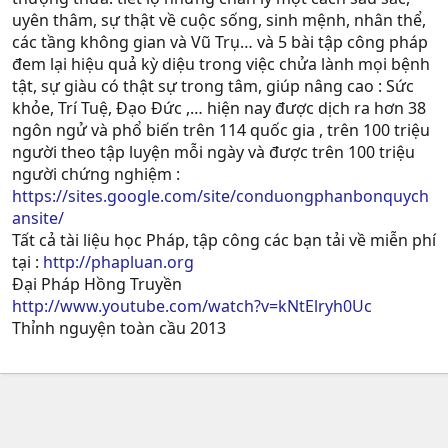
uyên thâm, sự thật về cuộc sống, sinh mệnh, nhân thể,
các tầng không gian và Vũ Trụ… và 5 bài tập công pháp
đem lại hiệu quả kỳ diệu trong việc chửa lành mọi bệnh
tật, sự giàu có thật sự trong tâm, giúp nâng cao : Sức
khỏe, Trí Tuệ, Ðạo Ðức ,… hiện nay được dịch ra hơn 38
ngôn ngử và phổ biến trên 114 quốc gia , trên 100 triệu
người theo tập luyện mỗi ngày và được trên 100 triệu
người chứng nghiệm :
https://sites.google.com/site/conduongphanbonquych
ansite/
Tất cả tài liệu học Pháp, tập công các bạn tải về miễn phí
tại :
http://phapluan.org
Đại Pháp Hồng Truyền
http://www.youtube.com/watch?v=kNtElryh0Uc
Thỉnh nguyện toàn cầu 2013