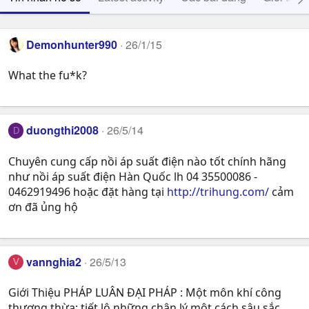
Demonhunter990
26/1/15
What the fu*k?
duongthi2008
26/5/14
D
Chuyên cung cấp nồi áp suất điện nào tốt chính hãng
như nồi áp suất điện Hàn Quốc lh 04 35500086 -
0462919496 hoặc đặt hàng tại
http://trihung.com/
cảm
ơn đã ủng hộ
vannghia2
26/5/13
V
Giới Thiệu PHÁP LUÂN ĐẠI PHÁP : Một môn khí công
thượng thừa: tiết lộ những chân lý một cách sâu sắc,