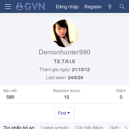
Đăng nhập
Register
Demonhunter990
T.E.T.Я.I.S
Tham gia ngày
21/10/12
Last seen
24/6/24
Bài viết
Reaction score
Điểm
589
15
0
Find
Tin nhắn hồ sơ
Latest activity
Các bài đăng
Giới thiệ