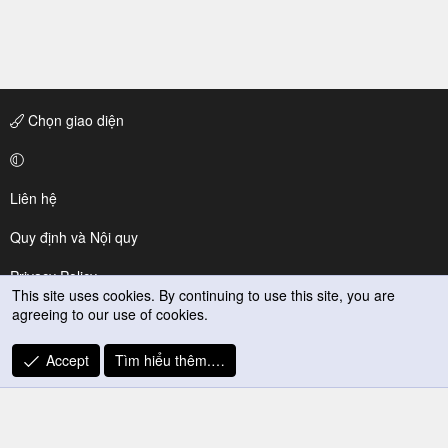
Chọn giao diện
Liên hệ
Quy định và Nội quy
Privacy Policy
This site uses cookies. By continuing to use this site, you are
agreeing to our use of cookies.
Trợ giúp
R
Accept
Tìm hiểu thêm.…
S
S