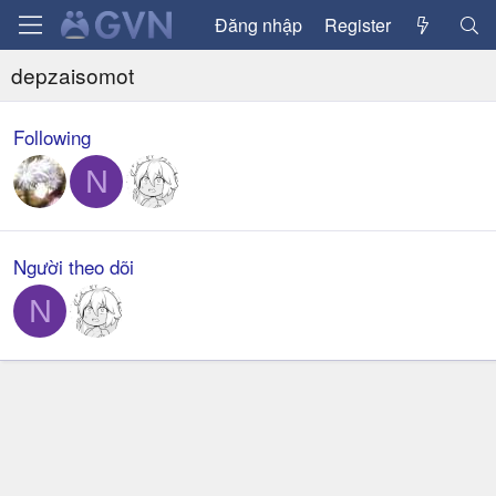
Đăng nhập
Register
depzaisomot
Following
N
Người theo dõi
N