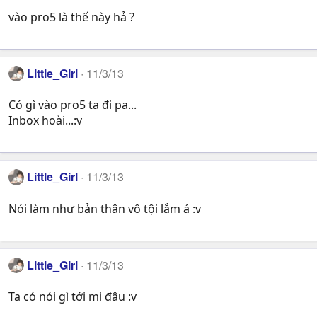
vào pro5 là thế này hả ?
Little_Girl
11/3/13
Có gì vào pro5 ta đi pa...
Inbox hoài...:v
Little_Girl
11/3/13
Nói làm như bản thân vô tội lắm á :v
Little_Girl
11/3/13
Ta có nói gì tới mi đâu :v