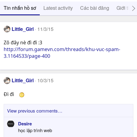
Tin nhắn hồ sơ
Latest activity
Các bài đăng
Giới thiệ
Little_Girl
11/3/15
Zô đây nè đì đì :3
http://forum.gamevn.com/threads/khu-vuc-spam-
3.1164533/page-400
Little_Girl
10/3/15
Đì đì
View previous comments…
Desire
học lập trình web