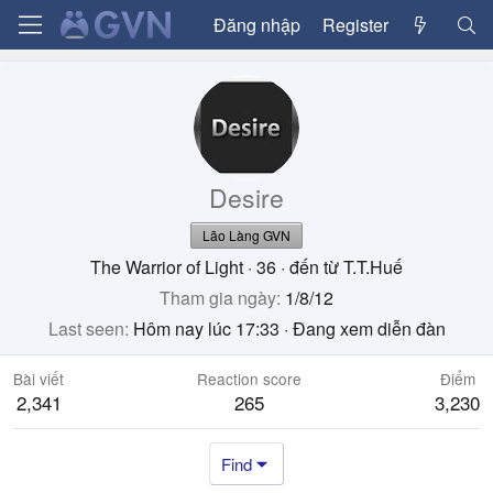
Đăng nhập
Register
Desire
Lão Làng GVN
The Warrior of Light
·
36
·
đến từ
T.T.Huế
Tham gia ngày
1/8/12
Last seen
Hôm nay lúc 17:33
·
Đang xem diễn đàn
Bài viết
Reaction score
Điểm
2,341
265
3,230
Find