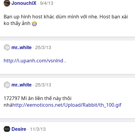
JonouchiX
9/4/13
Bạn up hình host khác dùm mình với nhe. Host bạn xài
ko thấy ảnh
mr..white
25/3/13
http://i.upanh.com/vsnlnd
.
mr..white
25/3/13
172797 Mì ăn liền thế này thôi
nhá
http://eemoticons.net/Upload/Rabbit/th_100.gif
Desire
11/3/13