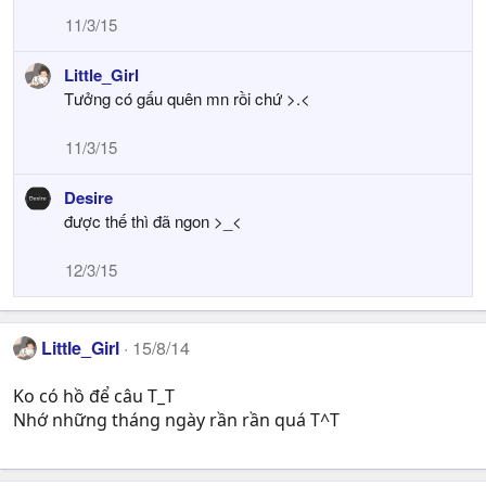
11/3/15
Little_Girl
Tưởng có gấu quên mn rồi chứ >.<
11/3/15
Desire
được thế thì đã ngon >_<
12/3/15
Little_Girl
15/8/14
Ko có hồ để câu T_T
Nhớ những tháng ngày rần rần quá T^T