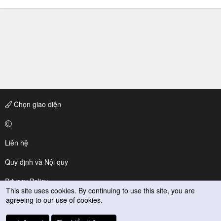
Chọn giao diện
Liên hệ
Quy định và Nội quy
Privacy Policy
This site uses cookies. By continuing to use this site, you are
agreeing to our use of cookies.
Trợ giúp
R