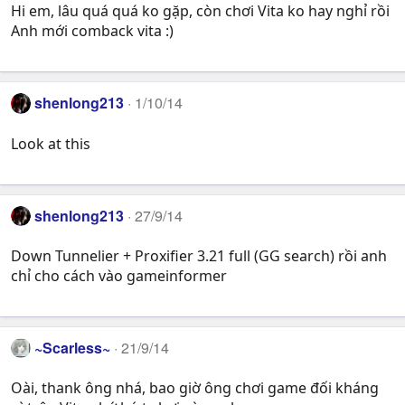
Hi em, lâu quá quá ko gặp, còn chơi Vita ko hay nghỉ rồi
Anh mới comback vita :)
shenlong213
1/10/14
Look at this
shenlong213
27/9/14
Down Tunnelier + Proxifier 3.21 full (GG search) rồi anh
chỉ cho cách vào gameinformer
~Scarless~
21/9/14
Oài, thank ông nhá, bao giờ ông chơi game đối kháng