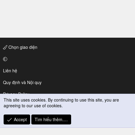
Chọn giao diện
Liên hệ
Quy định và Nội quy
Privacy Policy
This site uses cookies. By continuing to use this site, you are
agreeing to our use of cookies.
Trợ giúp
R
Accept
Tìm hiểu thêm.…
S
S