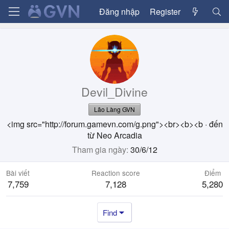
Đăng nhập
Register
Devil_Divine
Lão Làng GVN
<img src="http://forum.gamevn.com/g.png"><br><b><b
·
đến
từ
Neo Arcadia
Tham gia ngày
30/6/12
Bài viết
Reaction score
Điểm
7,759
7,128
5,280
Find