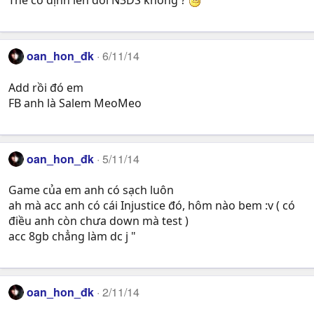
Thế có định lên đời N3DS không ?
oan_hon_đk
6/11/14
Add rồi đó em
FB anh là Salem MeoMeo
oan_hon_đk
5/11/14
Game của em anh có sạch luôn
ah mà acc anh có cái Injustice đó, hôm nào bem :v ( có
điều anh còn chưa down mà test )
acc 8gb chẳng làm dc j "
oan_hon_đk
2/11/14