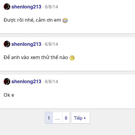
shenlong213
6/8/14
Được rồi nhé, cảm ơn em
shenlong213
6/8/14
Để anh vào xem thử thế nào
shenlong213
6/8/14
Ok e
1
…
8
Tiếp