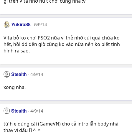
gì trên Vita nhớ hú t chơi cùng nha :v
Yukira88
5/9/14
Vita bỏ ko chơi PSO2 nữa vì thẻ nhớ cùi quá chứa ko
hết, hồi đó đến giờ cũng ko vào nữa nên ko biết tình
hình ra sao.
Stealth
4/9/14
xong nha!
Stealth
4/9/14
từ h e dùng cái (GameVN) cho cả intro lẫn body nhá,
thay vì dấu [] ^_^