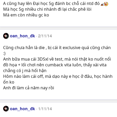
A cũng hay lên Đại học Sg đánh bc chỗ cái ntd đó
Mà học Sg nhiều chi nhánh đi lại chắc phê lòi
Mà em còn nhiều gc ko
oan_hon_đk
2/11/14
Cũng chưa hẳn là die , bị cái ít exclusive quá cũng chán
:)
Anh bữa mua cái 3DSxl về test, mà nói thật ko nuốt nổi
đồ họa + lối chơi nên cumback vita luôn, thấy xài vita
chẳng có j mà hối hận
Hôm nào làm cái off, mà dạo này e học ở đâu, học hành
ổn ko
Anh đi làm cả năm nay rồi
oan_hon_đk
1/11/14