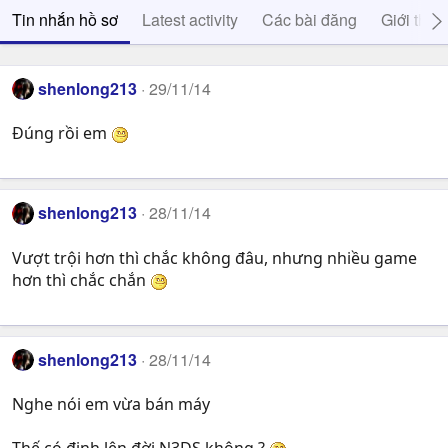
Tin nhắn hồ sơ
Latest activity
Các bài đăng
Giới thiệ
shenlong213
29/11/14
Đúng rồi em
shenlong213
28/11/14
Vượt trội hơn thì chắc không đâu, nhưng nhiều game
hơn thì chắc chắn
shenlong213
28/11/14
Nghe nói em vừa bán máy