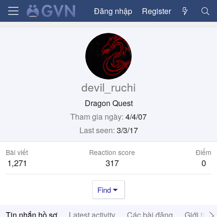
Đăng nhập
Register
devil_ruchi
Dragon Quest
Tham gia ngày
4/4/07
Last seen
3/3/17
Bài viết
Reaction score
Điểm
1,271
317
0
Find
Tin nhắn hồ sơ
Latest activity
Các bài đăng
Giới thiệ