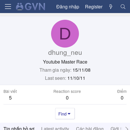
Đăng nhập
Register
D
dhung_neu
Youtube Master Race
Tham gia ngày
15/11/08
Last seen
11/10/11
Bài viết
Reaction score
Điểm
5
0
0
Find
Tin nhắn hồ sơ
Latest activity
Các bài đăng
Giới thiệ