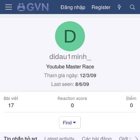
Đăng nhập
Register
D
didau1minh_
Youtube Master Race
Tham gia ngày
12/3/09
Last seen
8/6/09
Bài viết
Reaction score
Điểm
17
0
0
Find
Tin nhắn hồ sơ
Latest activity
Các bài đăng
Giới thiệ