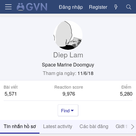
Đăng nhập
Register
Diep Lam
Space Marine Doomguy
Tham gia ngày
11/6/18
Bài viết
Reaction score
Điểm
5,571
9,976
5,280
Find
Tin nhắn hồ sơ
Latest activity
Các bài đăng
Giới thiệ