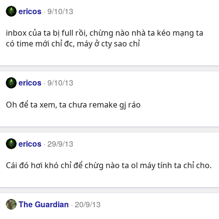
ericos
9/10/13
inbox của ta bị full rồi, chừng nào nhà ta kéo mạng ta
có time mới chỉ đc, máy ở cty sao chỉ
ericos
9/10/13
Oh để ta xem, ta chưa remake gj ráo
ericos
29/9/13
Cái đó hơi khó chỉ để chừg nào ta ol máy tính ta chỉ cho.
The Guardian
20/9/13