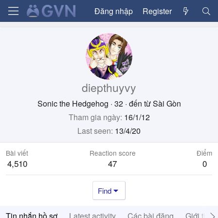
Đăng nhập
Register
diepthuyvy
Sonic the Hedgehog
·
32
·
đến từ
Sài Gòn
Tham gia ngày
16/1/12
Last seen
13/4/20
Bài viết
Reaction score
Điểm
4,510
47
0
Find
Tin nhắn hồ sơ
Latest activity
Các bài đăng
Giới thiệ