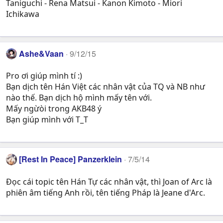
Taniguchi - Rena Matsui - Kanon Kimoto - Miori
Ichikawa
Ashe&Vaan
9/12/15
Pro ơi giúp mình tí :)
Bạn dịch tên Hán Việt các nhân vật của TQ và NB như
nào thế. Bạn dịch hộ mình mấy tên với.
Mấy ngừòi trong AKB48 ý
Bạn giúp mình với T_T
[Rest In Peace] Panzerklein
7/5/14
Đọc cái topic tên Hán Tự các nhân vật, thì Joan of Arc là
phiên âm tiếng Anh rồi, tên tiếng Pháp là Jeane d'Arc.