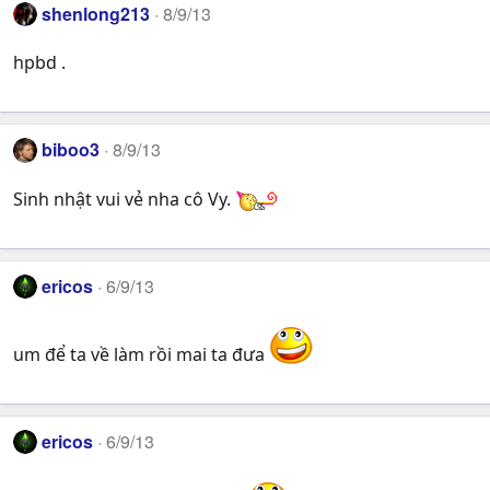
shenlong213
8/9/13
hpbd .
biboo3
8/9/13
Sinh nhật vui vẻ nha cô Vy.
ericos
6/9/13
um để ta về làm rồi mai ta đưa
ericos
6/9/13