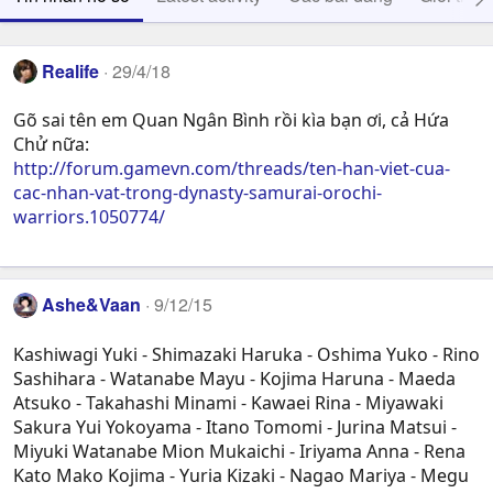
Realife
29/4/18
Gõ sai tên em Quan Ngân Bình rồi kìa bạn ơi, cả Hứa
Chử nữa:
http://forum.gamevn.com/threads/ten-han-viet-cua-
cac-nhan-vat-trong-dynasty-samurai-orochi-
warriors.1050774/
Ashe&Vaan
9/12/15
Kashiwagi Yuki - Shimazaki Haruka - Oshima Yuko - Rino
Sashihara - Watanabe Mayu - Kojima Haruna - Maeda
Atsuko - Takahashi Minami - Kawaei Rina - Miyawaki
Sakura Yui Yokoyama - Itano Tomomi - Jurina Matsui -
Miyuki Watanabe Mion Mukaichi - Iriyama Anna - Rena
Kato Mako Kojima - Yuria Kizaki - Nagao Mariya - Megu