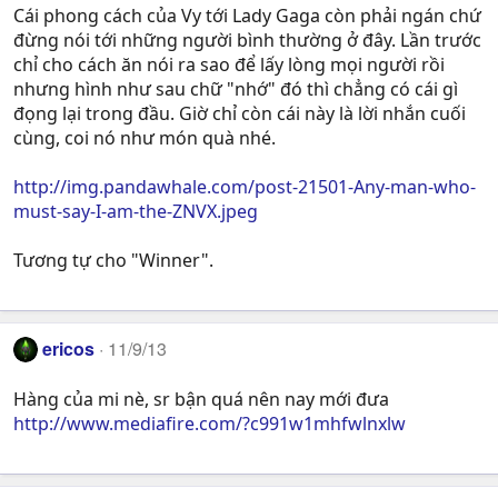
Cái phong cách của Vy tới Lady Gaga còn phải ngán chứ
đừng nói tới những người bình thường ở đây. Lần trước
chỉ cho cách ăn nói ra sao để lấy lòng mọi người rồi
nhưng hình như sau chữ "nhớ" đó thì chẳng có cái gì
đọng lại trong đầu. Giờ chỉ còn cái này là lời nhắn cuối
cùng, coi nó như món quà nhé.
http://img.pandawhale.com/post-21501-Any-man-who-
must-say-I-am-the-ZNVX.jpeg
Tương tự cho "Winner".
ericos
11/9/13
Hàng của mi nè, sr bận quá nên nay mới đưa
http://www.mediafire.com/?c991w1mhfwlnxlw