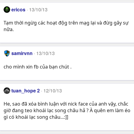
ericos
13/10/13
Tạm thời ngừg các hoạt độg trên mạg lại và đừg gây sự
nữa.
samirvnn
13/10/13
cho mình xin fb của bạn chút .
tuan_hope 2
12/10/13
He, sao đã xóa bình luận với nick face của anh vậy, chắc
giờ đang teo khoái lạc song châu hả ? À quên em làm éo
gì có khoái lạc song châu...:]]