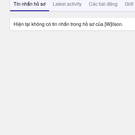
Tin nhắn hồ sơ
Latest activity
Các bài đăng
Giới 
Hiện tại không có tin nhắn trong hồ sơ của [W]ilson.