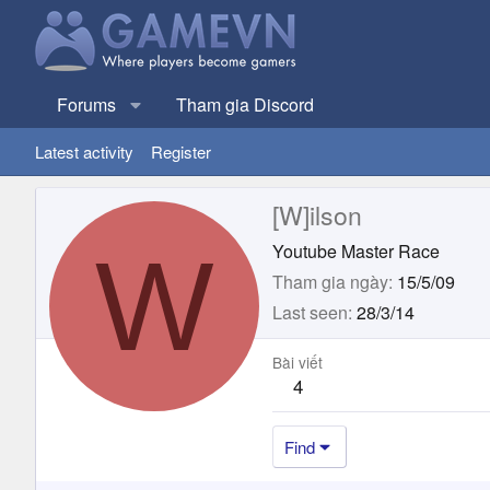
Forums
Tham gia Discord
Latest activity
Register
[W]ilson
W
Youtube Master Race
Tham gia ngày
15/5/09
Last seen
28/3/14
Bài viết
4
Find